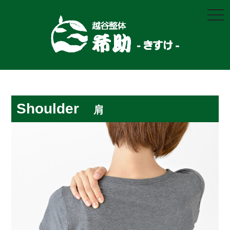
togg
navi
Shoulder
肩